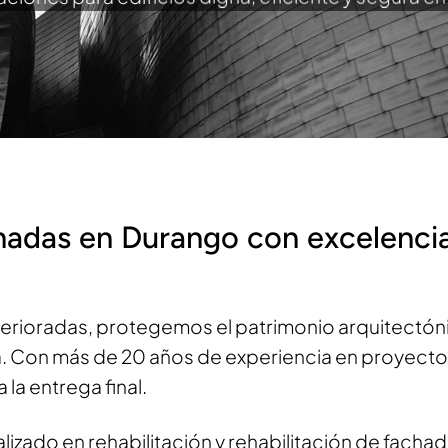
chadas en Durango con excelencia
erioradas, protegemos el patrimonio arquitectóni
ca. Con más de 20 años de experiencia en proyec
la entrega final.
alizado en rehabilitación y rehabilitación de fac