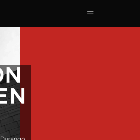
ÓN
EN
en Durango