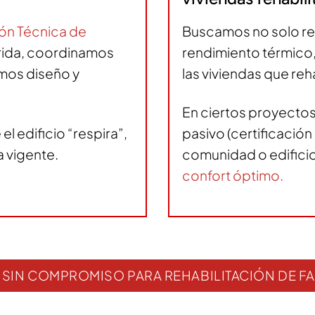
ón Técnica de
Buscamos no solo rep
ida, coordinamos
rendimiento térmico, 
amos diseño y
las viviendas que re
En ciertos proyectos
 el edificio “respira”,
pasivo (certificación
a vigente.
comunidad o edifici
confort óptimo.
IO SIN COMPROMISO PARA REHABILITACIÓN DE