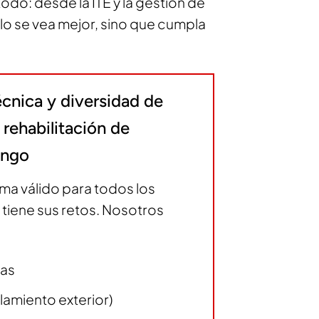
o: desde la ITE y la gestión de
olo se vea mejor, sino que cumpla
écnica y diversidad de
 rehabilitación de
ango
ema válido para todos los
tiene sus retos. Nosotros
das
lamiento exterior)