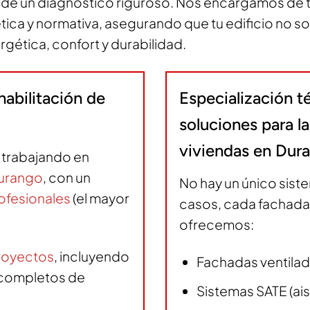
 un diagnóstico riguroso. Nos encargamos de tod
tética y normativa, asegurando que tu edificio no s
ergética, confort y durabilidad.
habilitación de
Especialización t
soluciones para la
viviendas en Dur
trabajando en
Durango
, con un
No hay un único sist
rofesionales
(el mayor
casos, cada fachada 
.
ofrecemos:
royectos
, incluyendo
Fachadas ventila
s completos de
Sistemas SATE (ais