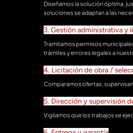
Diseñamos la solución óptima, ju
soluciones se adaptan a las neces
3. Gestión administrativa y 
Tramitamos permisos municipale
trámites y errores legales a nuest
4. Licitación de obra / sele
Comparamos ofertas, supervisamo
5. Dirección y supervisión 
Vigilamos que los trabajos se ej
6. Entrega y garantía