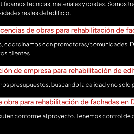
stificamos técnicas, materiales y costes. Somos t
idades reales del edificio.
licencias de obras para rehabilitación de 
s, coordinamos con promotoras/comunidades. D
ros clientes.
cción de empresa para rehabilitación de ed
s presupuestos, buscando la calidad y no solo 
de obra para rehabilitación de fachadas en
ecuten conforme al proyecto. Tenemos control de c