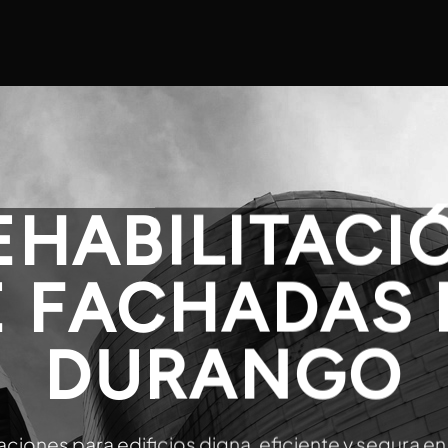
EHABILITACI
E FACHADAS 
DURANGO
aciones para edificios digna, eficiente y segura 