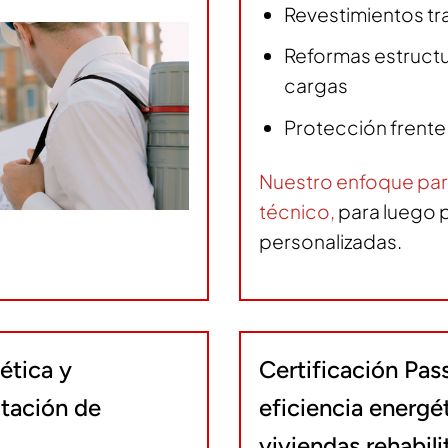
Revestimientos tr
Reformas estructur
cargas
Protección frente
Nuestro enfoque par
técnico
,
para luego 
personalizadas.
ética y
Certificación Pas
itación de
eficiencia energé
viviendas rehabil