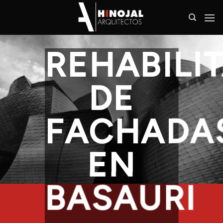
Saltar
al
contenido
REHABILI
DE
FACHADA
EN
BASAURI